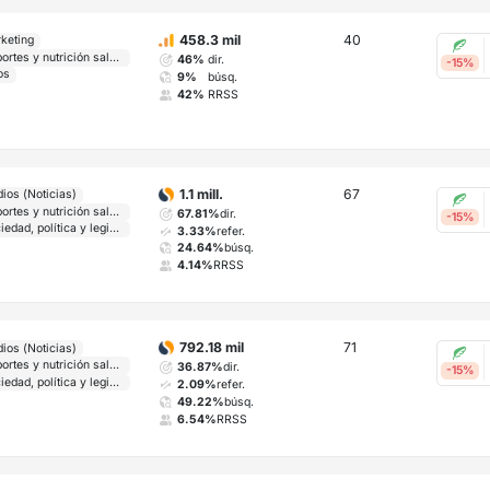
40
458.3 mil
keting
Deportes y nutrición saludable
46%
dir.
-15%
os
9%
búsq.
42%
RRSS
67
1.1 mill.
ios (Noticias)
Deportes y nutrición saludable
67.81%
dir.
-15%
Sociedad, política y legislación
3.33%
refer.
24.64%
búsq.
4.14%
RRSS
71
792.18 mil
ios (Noticias)
Deportes y nutrición saludable
36.87%
dir.
-15%
Sociedad, política y legislación
2.09%
refer.
49.22%
búsq.
6.54%
RRSS