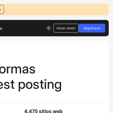
s
og
Iniciar sesión
Registrarse
aformas
est posting
4.475 sitios web