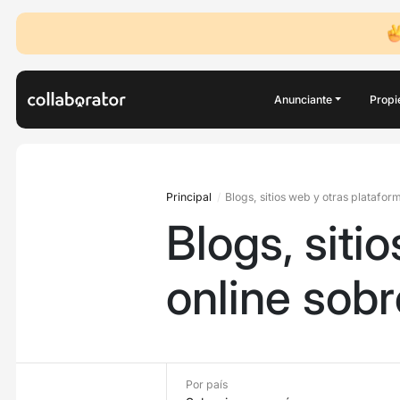
Anunciante
Propi
Principal
Blogs, sitios web y otras platafo
Blogs, siti
online sob
Por país