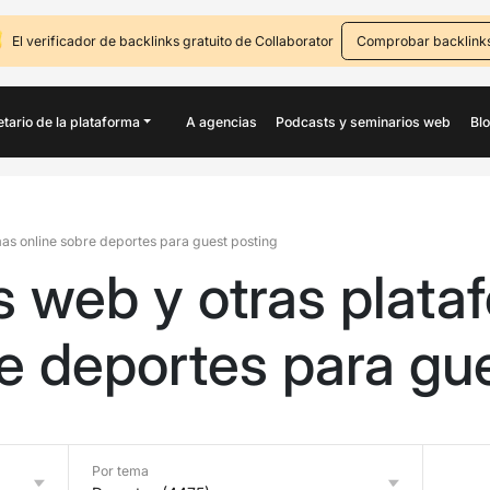
El verificador de backlinks gratuito de Collaborator
Comprobar backlink
etario de la plataforma
A agencias
Podcasts y seminarios web
Bl
rmas online sobre deportes para guest posting
os web y otras plat
re deportes para gu
Por tema