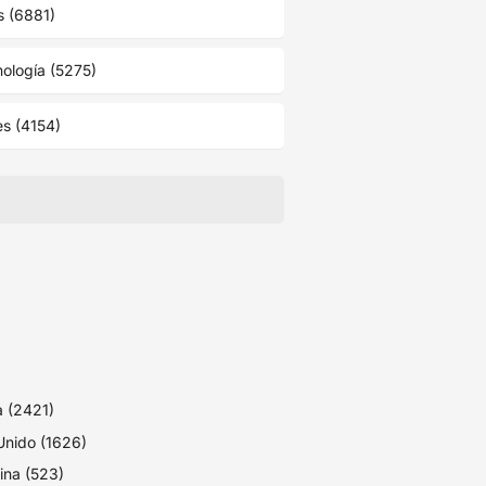
s (6881)
ología (5275)
es (4154)
 (2421)
Unido (1626)
ina (523)