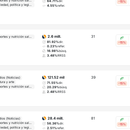
Deportes y nutrición saludable
64.71%
dir.
-15%
Sociedad, política y legislación
4.55%
refer.
31
2.6 mill.
Deportes y nutrición saludable
81.92%
dir.
-15%
0.23%
refer.
16.98%
búsq.
3.48%
RRSS
39
121.52 mil
ios (Noticias)
tura y arte
71.55%
dir.
-15%
Deportes y nutrición saludable
20.29%
búsq.
2.48%
RRSS
81
28.4 mill.
ios (Noticias)
Deportes y nutrición saludable
56.36%
dir.
-15%
Sociedad, política y legislación
2.51%
refer.