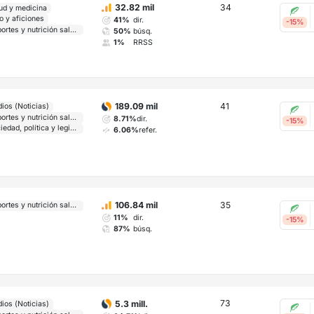
34
32.82 mil
ud y medicina
o y aficiones
41%
dir.
-15%
Deportes y nutrición saludable
50%
búsq.
1%
RRSS
41
189.09 mil
ios (Noticias)
Deportes y nutrición saludable
8.71%
dir.
-15%
Sociedad, política y legislación
6.06%
refer.
35
106.84 mil
Deportes y nutrición saludable
11%
dir.
-15%
87%
búsq.
73
5.3 mill.
ios (Noticias)