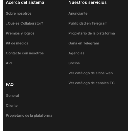
Acerca del sistema
Nuestros servicios
Sobre nosotros
Anunciante
¿Qué es Collaborator?
Publicidad en Telegram
Premios y logros
Propietario de la plataforma
Kit de medios
Gana en Telegram
Contacte con nosotros
Agencias
API
Socios
Ver catálogo de sitios web
Ver catálogo de canales TG
FAQ
General
Cliente
Propietario de la plataforma