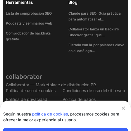
Herramientas
Blog
Lista de comprobación SEO
Claude para SEO: Guía práctica
para automatizar el...
Podcasts y seminarios web
Collaborator lanza un Backlink
Comprobador de backlinks
Checker gratis: qué...
gratuito
Filtrado con IA por palabras clave
en el catálogo...
Collaborator — Marketplace de distribución PR
Política de uso de cookies
Condiciones de uso del sitio web
Política de privacidad
Política de pagos
Aviso legal
Según nuestra
política de cookies
, procesamos cookies para
ofrecer la mejor experiencia al usuario.