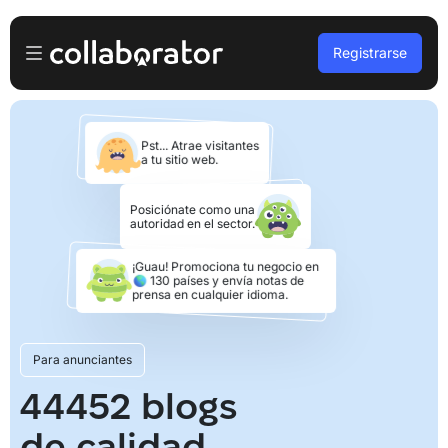
Registrarse
Anunciante
Pst... Atrae visitantes
Iniciar sesión
Propietario de la plataforma
a tu sitio web.
Registro gratuito
A agencias
Posiciónate como una
autoridad en el sector.
Podcasts y seminarios web
¡Guau! Promociona tu negocio en
🌎 130 países y envía notas de
prensa en cualquier idioma.
Blog
Para anunciantes
Reservar demo
44452 blogs
Idiomas
Español
de calidad