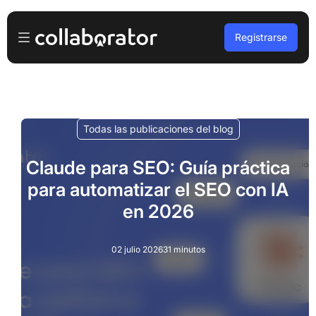
Registrarse
Anunciante
Iniciar sesión
Propietario de la plataforma
Todas las publicaciones del blog
Registro gratuito
A agencias
Claude para SEO: Guía práctica
para automatizar el SEO con IA
Podcasts y seminarios web
en 2026
Blog
02 julio 2026
31 minutos
Reservar demo
Idiomas
Español