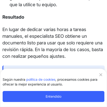
que la utilice tu equipo.
Resultado
En lugar de dedicar varias horas a tareas
manuales, el especialista SEO obtiene un
documento listo para usar que solo requiere una
revisión rápida. En la mayoría de los casos, basta
con realizar pequeños ajustes.
Para no tener que buscar sitios web
Según nuestra
política de cookies
, procesamos cookies para
donantes manualmente, utiliza
Collaborator
ofrecer la mejor experiencia al usuario.
Link Assistant
, nuestra extensión gratuita
Entendido
para Chrome. Te permite comprobar al
instante si un sitio web está disponible en el