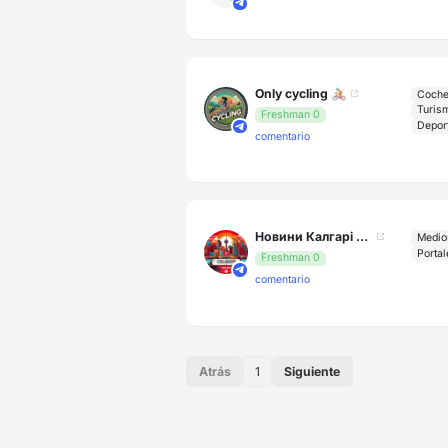
Оnly cycling 🚴
Coche
Turis
Freshman 0
comentario
Новини Калгарі | Calgary News
Medio
Porta
Freshman 0
comentario
Atrás
1
Siguiente