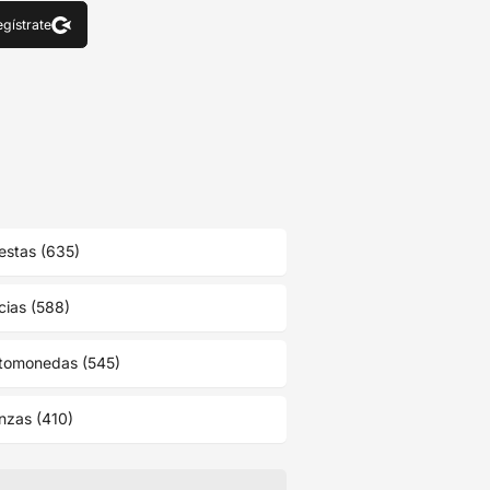
gístrate
estas (635)
cias (588)
ptomonedas (545)
nzas (410)