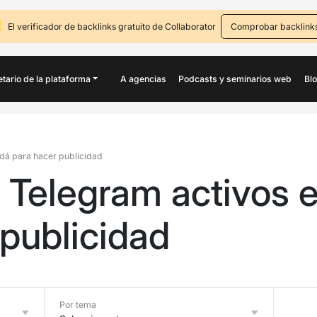
El verificador de backlinks gratuito de Collaborator
Comprobar backlink
etario de la plataforma
A agencias
Podcasts y seminarios web
Bl
dá para hacer publicidad
 Telegram activos 
 publicidad
Por tema