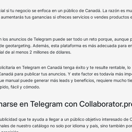
cial si tu negocio se enfoca en un público de Canadá. La razón es mu
 aumentarás tus ganancias si ofreces servicios o vendes productos 
n los anuncios de Telegram puede ser todo un reto porque, aunque 
ón de geotargeting. Además, esta plataforma es más adecuada para
ial de al menos 2 millones de dólares.
icitaria en Telegram en Canadá tenga éxito y te resulte rentable, l
anadá para publicar tus anuncios. Y este factor es todavía más impo
que manual puede generar más leads y beneficios, requiere mucho 
pido, fácil y cómodo.
arse en Telegram con Collaborator.pr
ublicidad que te ayuda a llegar a un público objetivo interesado d
canales de nuestro catálogo no solo por idioma y país, sino también po