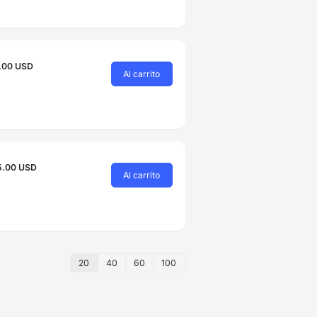
.00 USD
Al carrito
5.00 USD
Al carrito
20
40
60
100