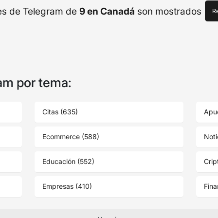
es de Telegram de
9 en Canadá
son mostrados
Re
am por tema:
Citas (635)
Apu
Ecommerce (588)
Noti
Educación (552)
Cri
Empresas (410)
Fina