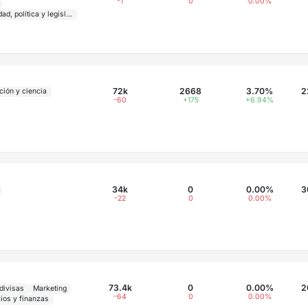
-1
0
0.00%
Sociedad, política y legislación
72k
2668
3.70%
2
ción y ciencia
-60
+175
+6.94%
34k
0
0.00%
3
-22
0
0.00%
73.4k
0
0.00%
2
divisas
Marketing
-64
0
0.00%
ios y finanzas