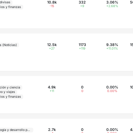
10.8k
332
3.06%
5
divisas
-15
+9
+2.68%
ios y finanzas
12.5k
1173
9.38%
1
s (Noticias)
+27
+119
+11.01%
4.9k
0
0.00%
1
ción y ciencia
+11
0
0.00%
mo y viajes
ios y finanzas
2.7k
0
0.00%
4
Psicología y desarrollo personal