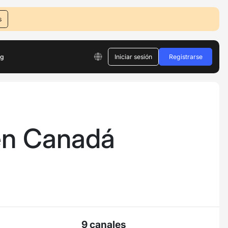
s
og
Iniciar sesión
Registrarse
en Canadá
9 canales