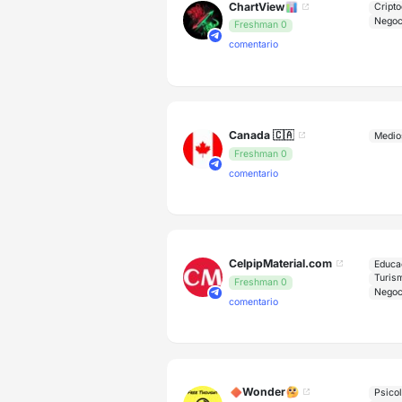
ChartView📊
Cripto
Negoc
Freshman 0
comentario
Canada 🇨🇦
Medio
Freshman 0
comentario
CelpipMaterial.com
Educa
Turis
Freshman 0
Negoc
comentario
🔶Wonder🤔