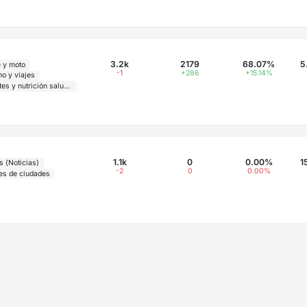
3.2k
2179
68.07%
5
 y moto
-1
+286
+15.14%
mo y viajes
Deportes y nutrición saludable
1.1k
0
0.00%
1
s (Noticias)
-2
0
0.00%
les de ciudades