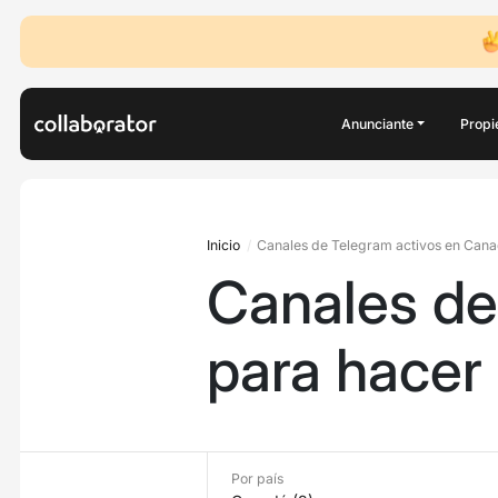
Anunciante
Propi
Inicio
Canales de Telegram activos en Cana
Canales de
para hacer
Por país