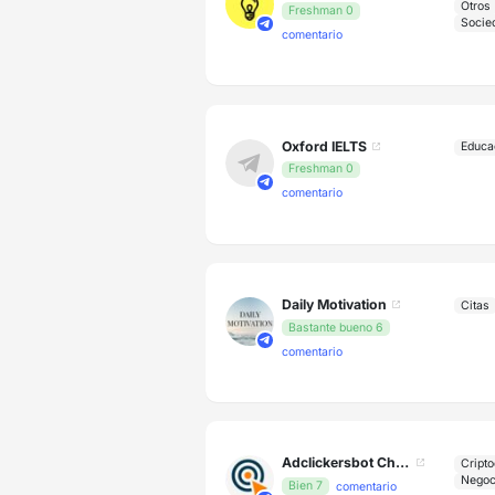
Otros
Freshman 0
comentario
Oxford IELTS
Educa
Freshman 0
comentario
Daily Motivation
Citas
Bastante bueno 6
comentario
Adclickersbot Channel
Cripto
Negoc
Bien 7
comentario