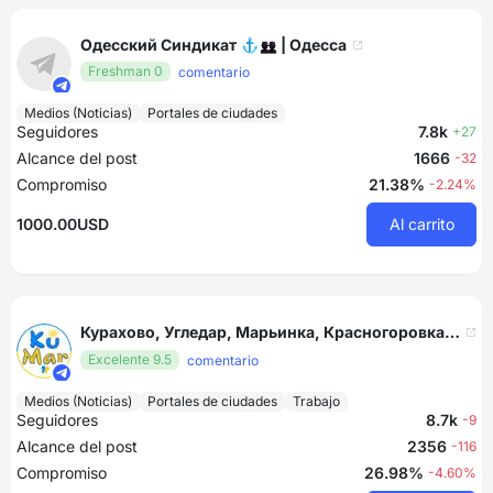
Одесский Синдикат ⚓️👥 | Одесса
Freshman 0
comentario
Medios (Noticias)
Portales de ciudades
Seguidores
7.8k
+27
Alcance del post
1666
-32
Compromiso
21.38%
-2.24%
1000.00USD
Al carrito
Курахово, Угледар, Марьинка, Красногоровка, Великая Новоселка - КуМар
Excelente 9.5
comentario
Medios (Noticias)
Portales de ciudades
Trabajo
Seguidores
8.7k
-9
Alcance del post
2356
-116
Compromiso
26.98%
-4.60%