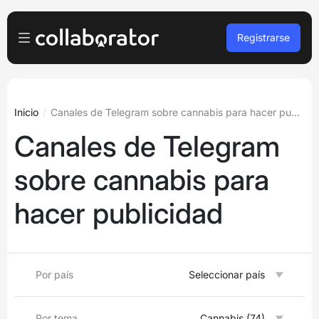
Registrarse
Anunciante
Iniciar sesión
Propietario de la plataforma
Inicio
Canales de Telegram sobre cannabis para hacer publicidad
Canales de Telegram
Registro gratuito
A agencias
sobre cannabis para
Podcasts y seminarios web
hacer publicidad
Blog
Reservar demo
Por país
Seleccionar país
Idiomas
Español
Por tema
Cannabis (74)