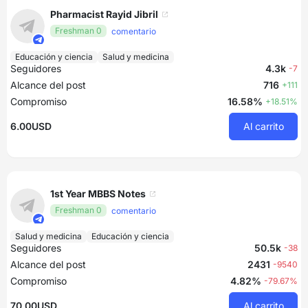
Pharmacist Rayid Jibril
Freshman 0
comentario
Educación y ciencia
Salud y medicina
Seguidores
4.3k
-7
Alcance del post
716
+111
Compromiso
16.58%
+18.51%
6.00USD
Al carrito
1st Year MBBS Notes
Freshman 0
comentario
Salud y medicina
Educación y ciencia
Seguidores
50.5k
-38
Alcance del post
2431
-9540
Compromiso
4.82%
-79.67%
70.00USD
Al carrito