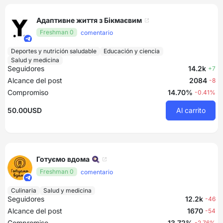
Адаптивне життя з Бікмаєвим
Freshman 0
comentario
Deportes y nutrición saludable
Educación y ciencia
Salud y medicina
Seguidores
14.2k
+7
Alcance del post
2084
-8
Compromiso
14.70%
-0.41%
50.00USD
Al carrito
Готуємо вдома 🍳
Freshman 0
comentario
Culinaria
Salud y medicina
Seguidores
12.2k
-46
Alcance del post
1670
-54
Compromiso
13.72%
-2.76%