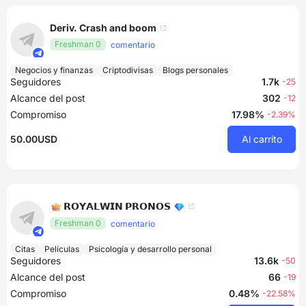
Deriv. Crash and boom
Freshman 0
comentario
Negocios y finanzas
Criptodivisas
Blogs personales
Seguidores
1.7k
-25
Alcance del post
302
-12
Compromiso
17.98%
-2.39%
50.00USD
Al carrito
👑 𝗥𝗢𝗬𝗔𝗟𝗪𝗜𝗡 𝗣𝗥𝗢𝗡𝗢𝗦 💎
Freshman 0
comentario
Citas
Películas
Psicología y desarrollo personal
Seguidores
13.6k
-50
Alcance del post
66
-19
Compromiso
0.48%
-22.58%