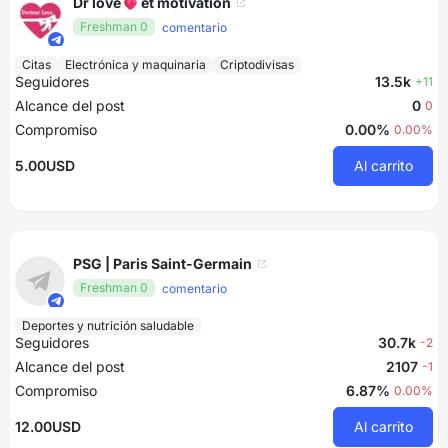
Dr love💓 et motivation
Freshman 0
comentario
Citas
Electrónica y maquinaria
Criptodivisas
Seguidores
13.5k
+11
Alcance del post
0
0
Compromiso
0.00%
0.00%
5.00USD
Al carrito
PSG | Paris Saint-Germain
Freshman 0
comentario
Deportes y nutrición saludable
Seguidores
30.7k
-2
Alcance del post
2107
-1
Compromiso
6.87%
0.00%
12.00USD
Al carrito