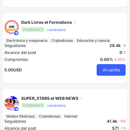
Dark Livres et Formations
Freshman 0
comentario
Electrónica y maquinaria
Criptodivisas
Educación y ciencia
Seguidores
29.4k
-6
Alcance del post
0
0
Compromiso
0.00%
0.00%
5.00USD
Al carrito
SUPER_STARS et WEB NEWS
Freshman 0
comentario
Medios (Noticias)
Criptodivisas
Internet
Seguidores
41.4k
-152
Alcance del post
571
+18