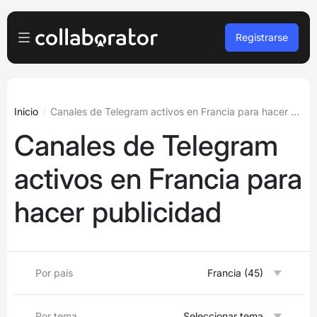
Registrarse
Anunciante
Iniciar sesión
Propietario de la plataforma
Inicio
Canales de Telegram activos en Francia para hacer publicidad
Canales de Telegram
Registro gratuito
A agencias
activos en Francia para
Podcasts y seminarios web
hacer publicidad
Blog
Reservar demo
Por país
Francia (45)
Idiomas
Español
Por tema
Seleccionar tema