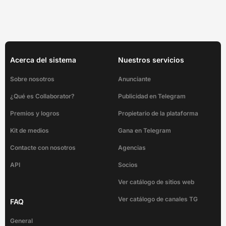
Acerca del sistema
Nuestros servicios
Sobre nosotros
Anunciante
¿Qué es Collaborator?
Publicidad en Telegram
Premios y logros
Propietario de la plataforma
Kit de medios
Gana en Telegram
Contacte con nosotros
Agencias
API
Socios
Ver catálogo de sitios web
Ver catálogo de canales TG
FAQ
General