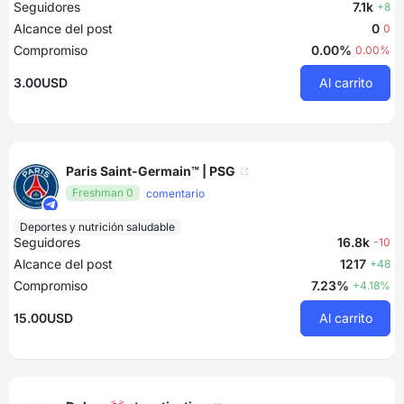
Seguidores
7.1k
+8
Alcance del post
0
0
Compromiso
0.00%
0.00%
3.00USD
Al carrito
Paris Saint-Germain™️ | PSG
Freshman 0
comentario
Deportes y nutrición saludable
Seguidores
16.8k
-10
Alcance del post
1217
+48
Compromiso
7.23%
+4.18%
15.00USD
Al carrito