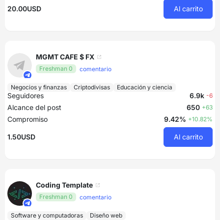
20.00USD
Al carrito
MGMT CAFE $ FX
Freshman 0
comentario
Negocios y finanzas
Criptodivisas
Educación y ciencia
Seguidores
6.9k
-6
Alcance del post
650
+63
Compromiso
9.42%
+10.82%
1.50USD
Al carrito
Coding Template
Freshman 0
comentario
Software y computadoras
Diseño web