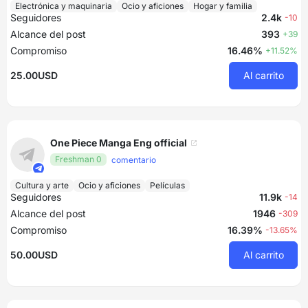
Electrónica y maquinaria
Ocio y aficiones
Hogar y familia
Seguidores
2.4k
-10
Alcance del post
393
+39
Compromiso
16.46%
+11.52%
25.00USD
Al carrito
One Piece Manga Eng official
Freshman 0
comentario
Cultura y arte
Ocio y aficiones
Películas
Seguidores
11.9k
-14
Alcance del post
1946
-309
Compromiso
16.39%
-13.65%
50.00USD
Al carrito