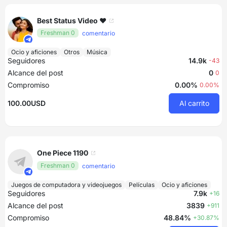
Best Status Video ❤️
Freshman 0
comentario
Ocio y aficiones
Otros
Música
Seguidores
14.9k
-43
Alcance del post
0
0
Compromiso
0.00%
0.00%
100.00USD
Al carrito
One Piece 1190
Freshman 0
comentario
Juegos de computadora y videojuegos
Películas
Ocio y aficiones
Seguidores
7.9k
+16
Alcance del post
3839
+911
Compromiso
48.84%
+30.87%