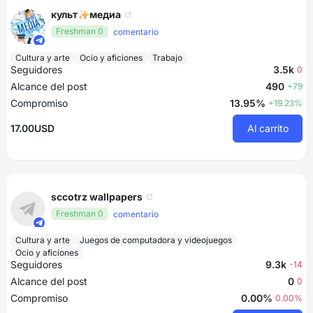
культ✨медиа
Freshman 0
comentario
Cultura y arte
Ocio y aficiones
Trabajo
Seguidores
3.5k
0
Alcance del post
490
+79
Compromiso
13.95%
+19.23%
17.00USD
Al carrito
sccotrz wallpapers
Freshman 0
comentario
Cultura y arte
Juegos de computadora y videojuegos
Ocio y aficiones
Seguidores
9.3k
-14
Alcance del post
0
0
Compromiso
0.00%
0.00%