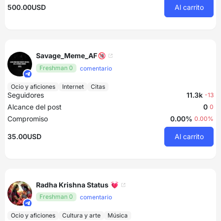
500.00USD
Al carrito
Savage_Meme_AF🔞
Freshman 0
comentario
Ocio y aficiones
Internet
Citas
Seguidores
11.3k
-13
Alcance del post
0
0
Compromiso
0.00%
0.00%
35.00USD
Al carrito
Radha Krishna Status 💓
Freshman 0
comentario
Ocio y aficiones
Cultura y arte
Música