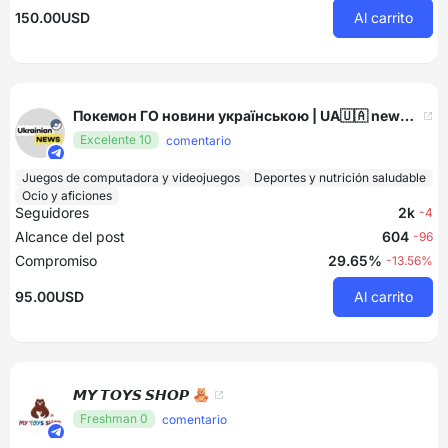
150.00USD
Al carrito
Покемон ГО новини українською | UA🇺🇦 news #УкрТґ
Excelente 10
comentario
Juegos de computadora y videojuegos
Deportes y nutrición saludable
Ocio y aficiones
Seguidores
2k
-4
Alcance del post
604
-96
Compromiso
29.65%
-13.56%
95.00USD
Al carrito
𝙈𝙔 𝙏𝙊𝙔𝙎 𝙎𝙃𝙊𝙋 🧸
Freshman 0
comentario