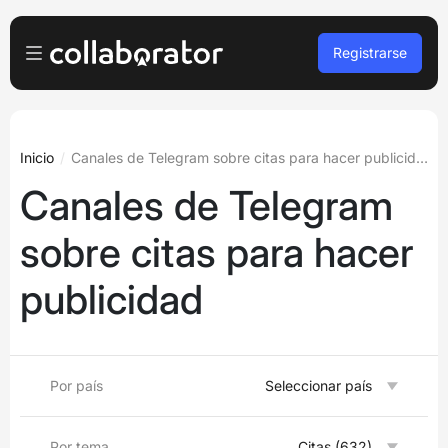
Registrarse
Anunciante
Iniciar sesión
Propietario de la plataforma
Inicio
Canales de Telegram sobre citas para hacer publicidad
Canales de Telegram
Registro gratuito
A agencias
sobre citas para hacer
Podcasts y seminarios web
publicidad
Blog
Reservar demo
Por país
Seleccionar país
Idiomas
Español
Por tema
Citas (632)