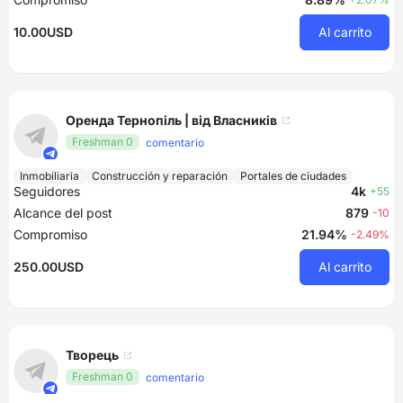
10.00USD
Al carrito
Оренда Тернопіль | від Власників
Freshman 0
comentario
Inmobiliaria
Construcción y reparación
Portales de ciudades
Seguidores
4k
+55
Alcance del post
879
-10
Compromiso
21.94%
-2.49%
250.00USD
Al carrito
Творець
Freshman 0
comentario