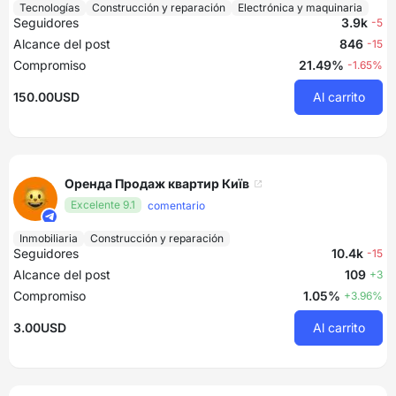
Tecnologías
Construcción y reparación
Electrónica y maquinaria
Seguidores
3.9k
-5
Alcance del post
846
-15
Compromiso
21.49%
-1.65%
150.00USD
Al carrito
Оренда Продаж квартир Київ
Excelente 9.1
comentario
Inmobiliaria
Construcción y reparación
Seguidores
10.4k
-15
Alcance del post
109
+3
Compromiso
1.05%
+3.96%
3.00USD
Al carrito