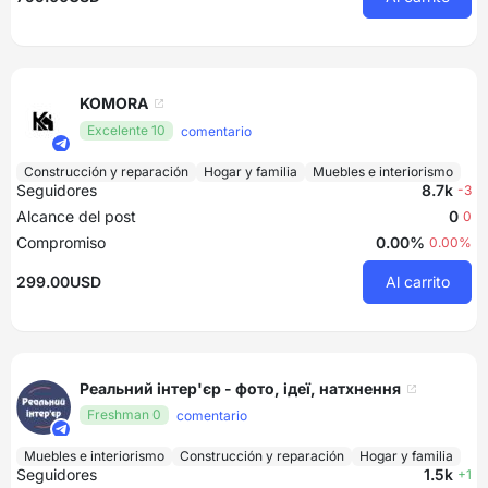
KOMORA
Excelente 10
comentario
Construcción y reparación
Hogar y familia
Muebles e interiorismo
Seguidores
8.7k
-3
Alcance del post
0
0
Compromiso
0.00%
0.00%
299.00USD
Al carrito
Реальний інтер'єр - фото, ідеї, натхнення
Freshman 0
comentario
Muebles e interiorismo
Construcción y reparación
Hogar y familia
Seguidores
1.5k
+1