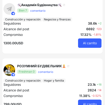
🛠Академія Будівництва🛠
Bien 7
comentario
Construcción y reparación
Negocios y finanzas
Seguidores
38.6k
+2
Alcance del post
6692
-123
Compromiso
17.32%
-1.81%
1300.00USD
Al carrito
РОЗУМНИЙ БУДІВЕЛЬНИК👷🏻
Freshman 0
comentario
Construcción y reparación
Hogar y familia
Seguidores
23.1k
+16
Alcance del post
2624
-14
Compromiso
11.38%
-0.52%
799.00USD
Al carrito