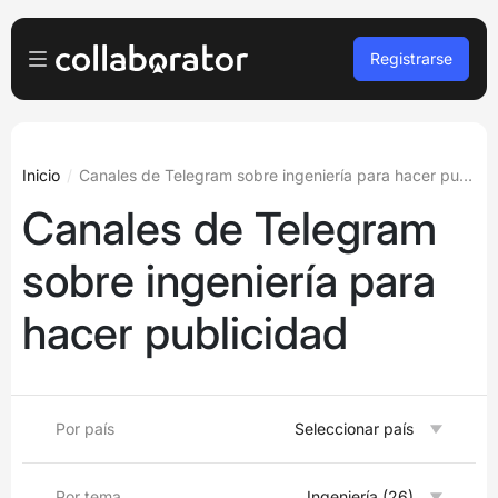
Registrarse
Anunciante
Iniciar sesión
Propietario de la plataforma
Inicio
Canales de Telegram sobre ingeniería para hacer publicidad
Canales de Telegram
Registro gratuito
A agencias
sobre ingeniería para
Podcasts y seminarios web
hacer publicidad
Blog
Reservar demo
Por país
Seleccionar país
Idiomas
Español
Por tema
Ingeniería (26)