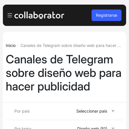
Registrarse
Anunciante
Iniciar sesión
Propietario de la plataforma
Inicio
Canales de Telegram sobre diseño web para hacer publicidad
Canales de Telegram
Registro gratuito
A agencias
sobre diseño web para
Podcasts y seminarios web
hacer publicidad
Blog
Reservar demo
Por país
Seleccionar país
Idiomas
Español
Por tema
Diseño web (51)