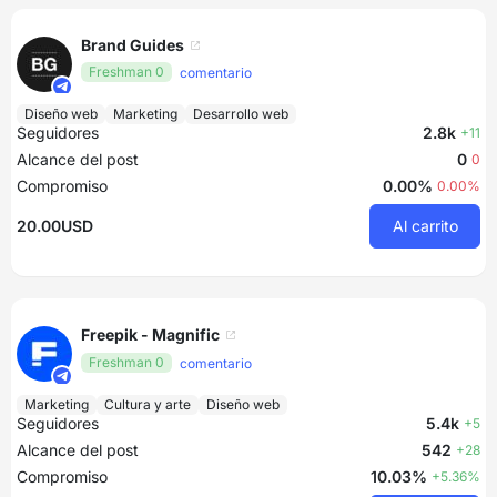
Brand Guides
Freshman 0
comentario
Diseño web
Marketing
Desarrollo web
Seguidores
2.8k
+11
Alcance del post
0
0
Compromiso
0.00%
0.00%
20.00USD
Al carrito
Freepik - Magnific
Freshman 0
comentario
Marketing
Cultura y arte
Diseño web
Seguidores
5.4k
+5
Alcance del post
542
+28
Compromiso
10.03%
+5.36%