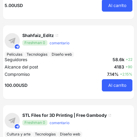
5.00USD
Al carrito
Shahfaiz_Editz
Freshman 0
comentario
Películas
Tecnologías
Diseño web
Seguidores
58.6k
+22
Alcance del post
4183
+90
Compromiso
7.14%
+2.15%
100.00USD
Al carrito
STL Files for 3D Printing | Free Gambody
Freshman 0
comentario
Cultura y arte
Tecnologías
Diseño web