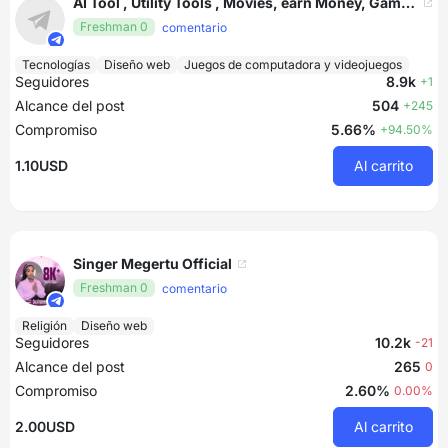
AI Tool , Utility Tools , Movies, earn Money, Gaming
Freshman 0
comentario
Tecnologías
Diseño web
Juegos de computadora y videojuegos
Seguidores
8.9k
+1
Alcance del post
504
+245
Compromiso
5.66%
+94.50%
1.10USD
Al carrito
Singer Megertu Official
Freshman 0
comentario
Religión
Diseño web
Seguidores
10.2k
-21
Alcance del post
265
0
Compromiso
2.60%
0.00%
2.00USD
Al carrito