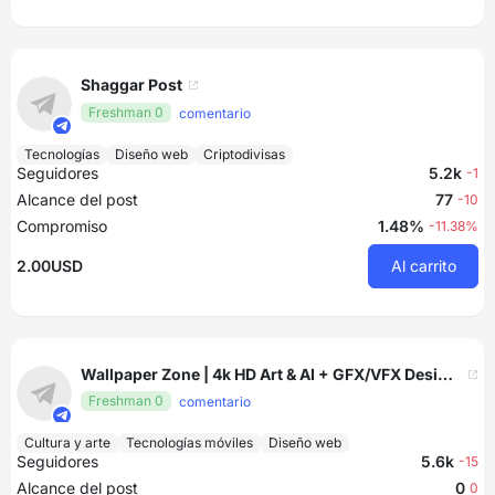
Shaggar Post
Freshman 0
comentario
Tecnologías
Diseño web
Criptodivisas
Seguidores
5.2k
-1
Alcance del post
77
-10
Compromiso
1.48%
-11.38%
2.00USD
Al carrito
Wallpaper Zone | 4k HD Art & AI + GFX/VFX Designs
Freshman 0
comentario
Cultura y arte
Tecnologías móviles
Diseño web
Seguidores
5.6k
-15
Alcance del post
0
0